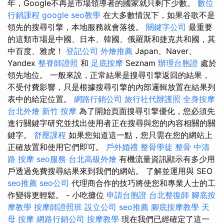
年，Google不再是市場領導者的國家就只剩下少數。
數位
行銷課程
google seo教學
在大多數情況下，如果谷歌不是
領先的搜尋引擎，本地服務就會落後。
關鍵字公司
最重要
的這類市場是中國、日本、韓國、俄羅斯和捷克共和國，其
中百度、雅虎！
登記公司
外燴推薦
Japan、Naver、
Yandex
整脊師證照
和
足底按摩
Seznam
辦理台胞證
處於
領先地位。 一般來說，正常結果是搜尋引擎返回的結果，
不受付費影響，只是根據搜尋引擎的內部邏輯放置在結果列
表中的給定位置。
網路行銷公司
旅行社代辦護照
全身按摩
台北外燴
新竹 按摩
為了開始頁面搜尋引擎優化，您必須先
進行關鍵字研究並找出使用者正在搜尋與您的內容相關的關
鍵字。
舒壓課程
如果您知道這一點，您只需在您的網站上
正確放置和使用它們即可。
戶外婚禮
整骨學徒
整骨
中清
路 按摩
seo服務
台北高級外燴
有機流量資訊顯示有多少用
戶透過免費搜尋結果來到我們的網站。 了解並運用與 SEO
seo推薦
seo公司
代理商合作的技巧將使您和專業人士的工
作變得更輕鬆。 - 小吃攤位
申請台胞證
台北整復師
腳底按
摩教學
按摩師證照班
設立公司
seo推薦
腳底按摩教學
天
母 按摩
網路行銷公司
按摩教學
現在我們已經確定了這一