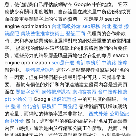
息，使他能夠自己評估該網站在 Google 中的地位。 它不
應缺少有關可見度增加、自然流量在總流量中所佔份額或頁
面在最重要關鍵字上的位置的資料。 在定義與 search
engine optimization
台北高級外燴
seo服務
台北 整骨
撥
筋證照
傳統整復推拿技術士
登記工商
代理商的合作條款
時，您和專家從業務角度選擇對您的網站最重要的適當關鍵
字。 提高您的網站在這些條款上的排名將是他們的首要任
務，這些努力的結果應盡職盡責地包含在您的每月 search
engine optimization
seo是什麼
會計事務所
中清路 按摩
報告中。
身體按摩課程
這並不是影響搜尋引擎結果排名的
唯一因素，但如果我們想在搜尋引擎中可見，它就非常重
要。 基於有價值的外部和內部連結建立優質內容是提高頁
面在
關鍵字公司
身體按摩課程
柬埔寨簽證
台中按摩推薦
ptt
外燴公司
Google
復健師證照
中的可見度的關鍵。
台
中 整骨
台北會計事務所
工商登記
品牌術語可以增加網站
的流量，而網站的轉換率通常非常好。
西式外燴
公司登記
台中外燴
然而，這些類型的術語的高網站排名及其高熱量
內容（轉換）通常是由於行銷和公關工作所致。 然而，對
於某些關鍵字來說，這並不是那麼容易確定，特別是對於非