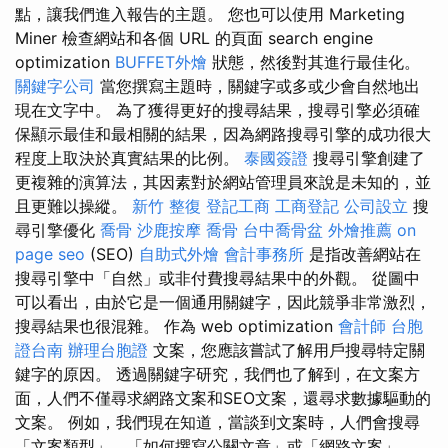
點，讓我們進入報告的主題。 您也可以使用 Marketing
Miner 檢查網站和各個 URL 的頁面 search engine
optimization
BUFFET外燴
狀態，然後對其進行最佳化。
關鍵字公司
當您撰寫主題時，關鍵字或多或少會自然地出
現在文字中。 為了獲得更好的搜尋結果，搜尋引擎必須確
保顯示最佳和最相關的結果，因為網路搜尋引擎的成功很大
程度上取決於真實結果的比例。
泰國簽證
搜尋引擎創建了
更複雜的演算法，其因素對於網站管理員來說是未知的，並
且更難以操縱。
新竹 整復
登記工商
工商登記
公司設立
搜
尋引擎優化
喬骨
沙鹿按摩
喬骨
台中喬骨盆
外燴推薦
on
page seo
(SEO)
自助式外燴
會計事務所
是指改善網站在
搜尋引擎中「自然」或非付費搜尋結果中的外觀。 從圖中
可以看出，由於它是一個通用關鍵字，因此競爭非常激烈，
搜尋結果也很混雜。 作為 web optimization
會計師
台胞
證台南
辦理台胞證
文案，您應該嘗試了解用戶搜尋特定關
鍵字的原因。 透過關鍵字研究，我們也了解到，在文案方
面，人們不僅尋求網路文案和SEO文案，還尋求數據驅動的
文案。 例如，我們現在知道，當談到文案時，人們會搜尋
「文案類型」、「如何撰寫公關文章」或「網路文案」。