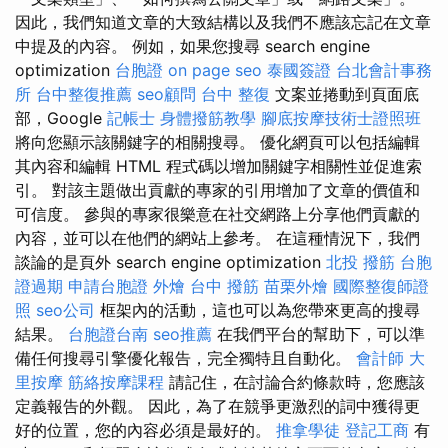
因此，我們知道文章的大致結構以及我們不應該忘記在文章
中提及的內容。 例如，如果您搜尋 search engine
optimization
台胞證
on page seo
泰國簽證
台北會計事務
所
台中整復推薦
seo顧問
台中 整復
文案並捲動到頁面底
部，Google
記帳士
身體撥筋教學
腳底按摩技術士證照班
將向您顯示該關鍵字的相關搜尋。 優化網頁可以包括編輯
其內容和編輯 HTML 程式碼以增加關鍵字相關性並促進索
引。 對該主題做出貢獻的專家的引用增加了文章的價值和
可信度。 參與的專家很樂意在社交網路上分享他們貢獻的
內容，並可以在他們的網站上參考。 在這種情況下，我們
談論的是頁外 search engine optimization
北投 撥筋
台胞
證過期
申請台胞證
外燴
台中 撥筋
苗栗外燴
國際整復師證
照
seo公司
框架內的活動，這也可以為您帶來更高的搜尋
結果。
台胞證台南
seo推薦
在我們平台的幫助下，可以準
備任何搜尋引擎優化報告，完全獨特且自動化。
會計師
大
里按摩
筋絡按摩課程
請記住，在討論合約條款時，您應該
定義報告的外觀。 因此，為了在競爭更激烈的詞中獲得更
好的位置，您的內容必須是最好的。
推拿學徒
登記工商
有