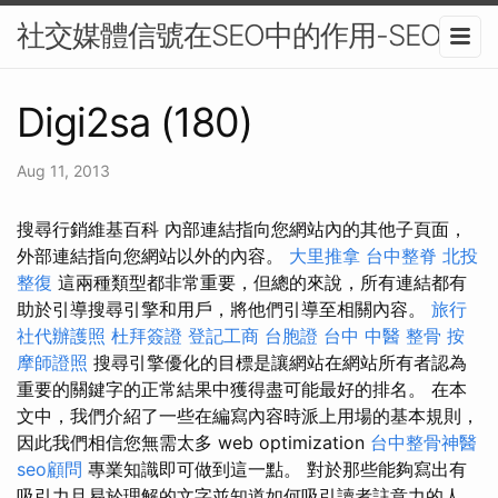
社交媒體信號在SEO中的作用-SEO
Digi2sa (180)
Aug 11, 2013
搜尋行銷維基百科 內部連結指向您網站內的其他子頁面，
外部連結指向您網站以外的內容。
大里推拿
台中整脊
北投
整復
這兩種類型都非常重要，但總的來說，所有連結都有
助於引導搜尋引擎和用戶，將他們引導至相關內容。
旅行
社代辦護照
杜拜簽證
登記工商
台胞證
台中 中醫 整骨
按
摩師證照
搜尋引擎優化的目標是讓網站在網站所有者認為
重要的關鍵字的正常結果中獲得盡可能最好的排名。 在本
文中，我們介紹了一些在編寫內容時派上用場的基本規則，
因此我們相信您無需太多 web optimization
台中整骨神醫
seo顧問
專業知識即可做到這一點。 對於那些能夠寫出有
吸引力且易於理解的文字並知道如何吸引讀者註意力的人。