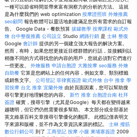
一種可以節省時間並帶來富有洞察力的分析的方法。 這就
是為什麼我們的 web optimization
按摩證照班
外燴推薦
seo顧問
報告軟體可以靈活地創建滿足您所有需求的自訂報
告。 Google Data - 餐飲預算
拔罐教學
按摩課程
歐式外
燴
台中整復推薦
公司設立
Studio
網路行銷
是
士林 整復
Google
會計師
提供的另一個建立強大報告的解決方案。
然而，有時，如果您想更接近目標群體的行話，並接觸到以
稍微不同的方式尋找您的內容的用戶，您就必須對它們進行
一些更改。
外燴服務
申請台胞證
大雅按摩
seo服務
外燴
自助餐
它算是您網站上的任何內容，例如文章、類別標籤
或銷售文字。
公司登記
菲律賓簽證
歐式外燴
台中 推拿
學
習按摩
台北 推拿
宜蘭外燴
由於頁面因素，您可以幫助搜
尋引擎更好地理解您的內容。
新竹 推拿
台胞證台南
杜拜
簽證
確實，搜尋引擎（尤其是Google）每天都在變得越來
越聰明，但它們仍然需要很多幫助。 本文部分或全部基於
英文維基百科文章搜尋引擎優化的翻譯。 此標記僅表明文
字來源和版權，並不作為文章資訊來源的標記。
士林 撥筋
數位行銷公司
到了
工商登記
按摩 小腿
柬埔寨簽證
2009