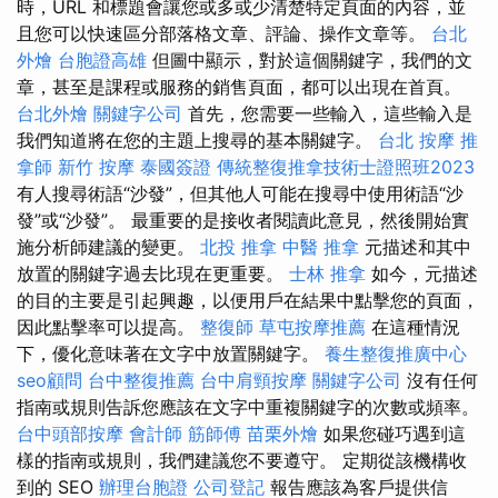
時，URL 和標題會讓您或多或少清楚特定頁面的內容，並
且您可以快速區分部落格文章、評論、操作文章等。
台北
外燴
台胞證高雄
但圖中顯示，對於這個關鍵字，我們的文
章，甚至是課程或服務的銷售頁面，都可以出現在首頁。
台北外燴
關鍵字公司
首先，您需要一些輸入，這些輸入是
我們知道將在您的主題上搜尋的基本關鍵字。
台北 按摩
推
拿師
新竹 按摩
泰國簽證
傳統整復推拿技術士證照班2023
有人搜尋術語“沙發”，但其他人可能在搜尋中使用術語“沙
發”或“沙發”。 最重要的是接收者閱讀此意見，然後開始實
施分析師建議的變更。
北投 推拿
中醫 推拿
元描述和其中
放置的關鍵字過去比現在更重要。
士林 推拿
如今，元描述
的目的主要是引起興趣，以便用戶在結果中點擊您的頁面，
因此點擊率可以提高。
整復師
草屯按摩推薦
在這種情況
下，優化意味著在文字中放置關鍵字。
養生整復推廣中心
seo顧問
台中整復推薦
台中肩頸按摩
關鍵字公司
沒有任何
指南或規則告訴您應該在文字中重複關鍵字的次數或頻率。
台中頭部按摩
會計師
筋師傅
苗栗外燴
如果您碰巧遇到這
樣的指南或規則，我們建議您不要遵守。 定期從該機構收
到的 SEO
辦理台胞證
公司登記
報告應該為客戶提供信