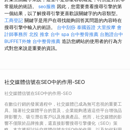
常籠統的術語。
seo服務
因此，您需要查看搜尋引擎的第
一個結果，以了解搜尋引擎更喜歡該關鍵字的內容類型。
工商登記
關鍵字是用戶在尋找能夠回答其問題的內容時在
搜尋引擎中輸入的術語。
台中刮痧
泰國簽證
大里按摩
會
計師事務所
北投 推拿
台中 spa
台中整骨推薦
台胞證台中
BUFFET外燴
台中整骨推薦
造訪您網站的使用者的行為方
式對您來說是重要的資訊。
社交媒體信號在SEO中的作用-SEO
社交媒體信號在SEO中的作用-SEO
在數位行銷的發展過程中，社交媒體已成為無可忽視的重要工
具。隨著社交媒體平台的普及，企業能夠透過這些平台增強品
牌影響力、吸引潛在客戶以及推廣產品。然而，社交媒體的影
響不僅限於品牌推廣，還直接影響搜尋引擎優化（SEO）策
略。本文將探討社交媒體信號在SEO中的作用，以及如何利用